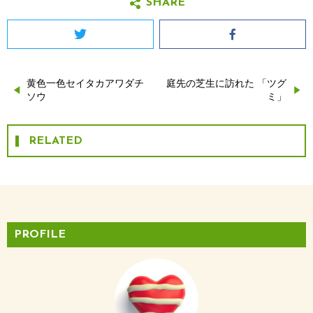
SHARE
Twitter
Facebook
黄色一色セイタカアワダチ
庭先の芝生に訪れた 「ツグ
投
ソウ
ミ」
稿
RELATED
ナ
ビ
ゲ
ー
PROFILE
シ
ョ